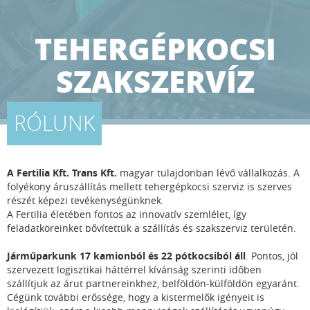
TEHERGÉPKOCSI
SZAKSZERVÍZ
RÓLUNK
A Fertilia Kft. Trans Kft.
magyar tulajdonban lévő vállalkozás. A
folyékony áruszállítás mellett tehergépkocsi szerviz is szerves
részét képezi tevékenységünknek.
A Fertilia életében fontos az innovatív szemlélet, így
feladatköreinket bővítettük a szállítás és szakszerviz területén.
Járműparkunk 17 kamionból és 22 pótkocsiból áll
. Pontos, jól
szervezett logisztikai háttérrel kívánság szerinti időben
szállítjuk az árut partnereinkhez, belföldön-külföldön egyaránt.
Cégünk további erőssége, hogy a kistermelők igényeit is