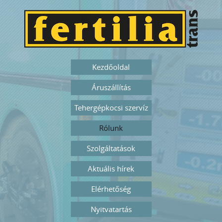
Kezdőoldal
Áruszállítás
Tehergépkocsi szervíz
Rólunk
Szolgáltatások
Aktuális hírek
Elérhetőség
Nyitvatartás