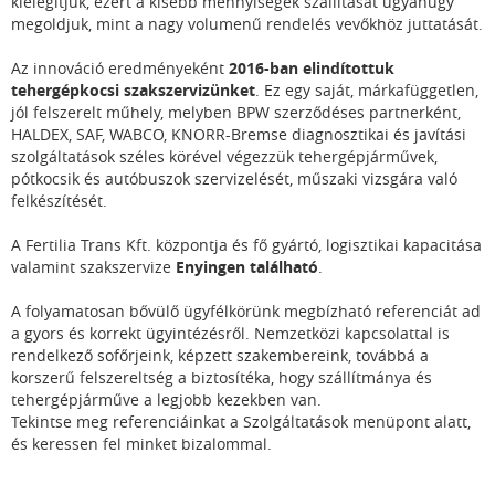
kielégítjük, ezért a kisebb mennyiségek szállítását ugyanúgy
megoldjuk, mint a nagy volumenű rendelés vevőkhöz juttatását.
Az innováció eredményeként
2016-ban elindítottuk
tehergépkocsi szakszervizünket
. Ez egy saját, márkafüggetlen,
jól felszerelt műhely, melyben BPW szerződéses partnerként,
HALDEX, SAF, WABCO, KNORR-Bremse diagnosztikai és javítási
szolgáltatások széles körével végezzük tehergépjárművek,
pótkocsik és autóbuszok szervizelését, műszaki vizsgára való
felkészítését.
A Fertilia Trans Kft. központja és fő gyártó, logisztikai kapacitása
valamint szakszervize
Enyingen található
.
A folyamatosan bővülő ügyfélkörünk megbízható referenciát ad
a gyors és korrekt ügyintézésről. Nemzetközi kapcsolattal is
rendelkező sofőrjeink, képzett szakembereink, továbbá a
korszerű felszereltség a biztosítéka, hogy szállítmánya és
tehergépjárműve a legjobb kezekben van.
Tekintse meg referenciáinkat a Szolgáltatások menüpont alatt,
és keressen fel minket bizalommal.